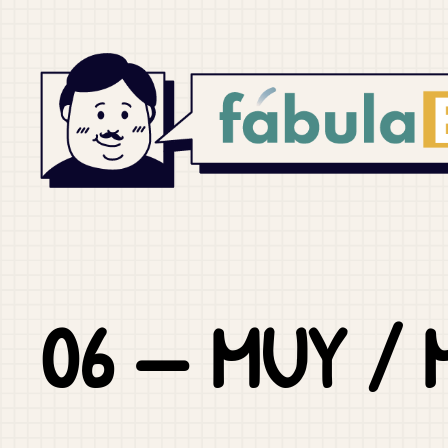
Aller
au
contenu
06 — MUY /